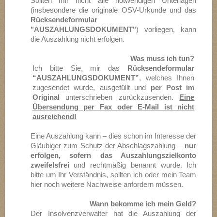
Sollten mir nicht alle notwendigen Unterlagen
(insbesondere die originale OSV-Urkunde und das
Rücksendeformular
"AUSZAHLUNGSDOKUMENT"
) vorliegen, kann
die Auszahlung nicht erfolgen.
Was muss ich tun?
Ich bitte Sie, mir das
R
ücksendeformular
“AUSZAHLUNGSDOKUMENT”
, welches Ihnen
zugesendet wurde, ausgefüllt und
per Post im
Original
unterschrieben zurückzusenden.
Eine
Übersendung per Fax oder E-Mail ist nicht
ausreichend!
Eine Auszahlung kann – dies schon im Interesse der
Gläubiger zum Schutz der Abschlagszahlung –
nur
erfolgen, sofern das Auszahlungszielkonto
zweifelsfrei
und rechtmäßig benannt wurde. Ich
bitte um Ihr Verständnis, sollten ich oder mein Team
hier noch weitere Nachweise anfordern müssen.
Wann bekomme ich mein Geld?
Der Insolvenzverwalter hat die Auszahlung der